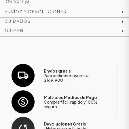
¡Compra ya!
ENVÍOS Y DEVOLUCIONES
+
CUIDADOS
+
ORIGEN
+
Envíos gratis
Para pedidos mayores a
$169.900
ÁSICOS
Múltiples Medios de Pago
Compra fácil, rápido y 100%
ÁSICOS
seguro.
ÁSICOS
ÁSICOS
Devoluciones Gratis
¿Hubo un error?
aquí
lo