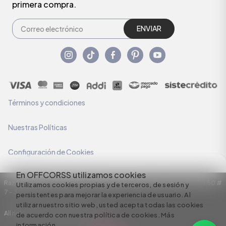
primera compra.
ENVIAR
Términos y condiciones
Nuestras Políticas
Configuración de Cookies
En OFFCORSS utilizamos cookies
Razón Social: C.I HERMECO S.A. NIT: 890924167-6 Dirección: Carrera 50 #
Utilizamos cookies propias y de terceros, de sesión y
7 – 35
persistentes para mejorar la experiencia de usuario. Al
utilizar nuestro sitio web, usted acepta todas las cookies
All rights reserved empowered by
de acuerdo con nuestra política de cookies.
Más
información