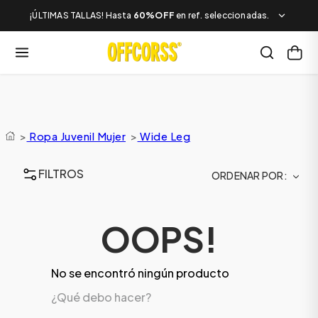
¡ÚLTIMAS TALLAS! Hasta
60%OFF
en ref. seleccionadas.
>
Ropa Juvenil Mujer
>
Wide Leg
FILTROS
ORDENAR POR
OOPS!
No se encontró ningún producto
¿Qué debo hacer?