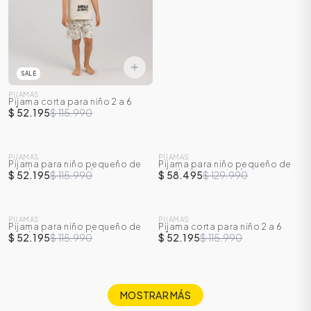
SALE
PIJAMAS
Pijama corta para niño 2 a 6
años
$ 52.195
$ 115.990
SALE
SALE
PIJAMAS
PIJAMAS
Pijama para niño pequeño de
Pijama para niño pequeño de
-
55
%
-
55
%
camiseta y pantalón
camiseta y pantalón
$ 52.195
$ 115.990
$ 58.495
$ 129.990
SALE
SALE
PIJAMAS
PIJAMAS
Pijama para niño pequeño de
Pijama corta para niño 2 a 6
-
55
%
-
55
%
camiseta y pantalón
años
$ 52.195
$ 115.990
$ 52.195
$ 115.990
MOSTRAR MÁS