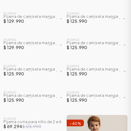
NUEVO
NUEVO
PIJAMAS
PIJAMAS
Pijama de camiseta manga
Pijama de camiseta manga
larga + pantalón para niño de 2
corta + pantalón para niño de 2
$ 129.990
$ 125.990
a 7 años
a 7 años
NUEVO
NUEVO
PIJAMAS
PIJAMAS
Pijama de camiseta manga
Pijama de camiseta manga
larga + pantalón para niño de 2
corta + bermuda para niño de 2
$ 129.990
$ 125.990
a 7 años
a 7 años
NUEVO
NUEVO
PIJAMAS
PIJAMAS
Pijama de camiseta manga
Pijama de camiseta manga
corta + pantalón para niño de 2
corta + bermuda para niño de 2
$ 125.990
$ 125.990
a 7 años
a 7 años
ÁSICOS
NUEVO
NUEVO
PIJAMAS
PIJAMAS
Pijama de camiseta manga
Pijama de camiseta manga
corta + pantalón para niño de 2
corta + bermuda para niño de 2
$ 125.990
$ 125.990
a 7 años
a 7 años
ÁSICOS
SALE
ÁSICOS
PIJAMAS
ÁSICOS
Pijama corta para niño de 2 a 6
-
45
%
-
40
%
años
$ 69.294
$ 125.990