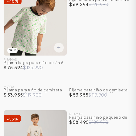
-
40
%
-
45
%
años
$ 69.294
$ 125.990
SALE
PIJAMAS
Pijama larga para niño de 2 a 6
años
$ 75.594
$ 125.990
SALE
SALE
MODA
Pijama para niño de camiseta
Pijama para niño de camiseta
-
55
%
-
55
%
manga corta + pantalón
manga corta + pantalón
$ 53.955
$ 119.900
$ 53.955
$ 119.900
SALE
PIJAMAS
Pijama para niño pequeño de
-
55
%
-
55
%
camiseta y pantalón
$ 58.495
$ 129.990