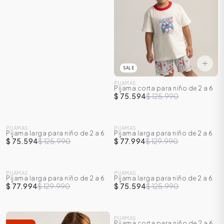
SALE
PIJAMAS
Pijama corta para niño de 2 a 6
años
$ 75.594
$ 125.990
SALE
SALE
PIJAMAS
PIJAMAS
Pijama larga para niño de 2 a 6
Pijama larga para niño de 2 a 6
-
40
%
-
40
%
años
años
$ 75.594
$ 125.990
$ 77.994
$ 129.990
SALE
SALE
PIJAMAS
PIJAMAS
Pijama larga para niño de 2 a 6
Pijama larga para niño de 2 a 6
-
40
%
-
40
%
años
años
$ 77.994
$ 129.990
$ 75.594
$ 125.990
SALE
PIJAMAS
Pijama corta para niño de 2 a 6