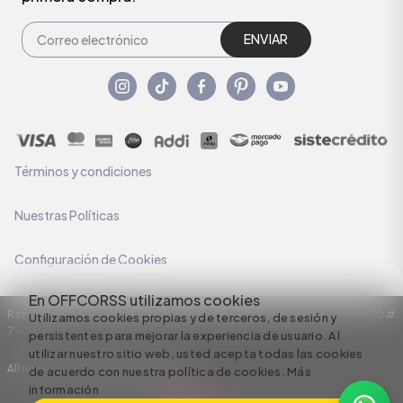
ENVIAR
Términos y condiciones
Nuestras Políticas
Configuración de Cookies
En OFFCORSS utilizamos cookies
Razón Social: C.I HERMECO S.A. NIT: 890924167-6 Dirección: Carrera 50 #
Utilizamos cookies propias y de terceros, de sesión y
7 – 35
persistentes para mejorar la experiencia de usuario. Al
utilizar nuestro sitio web, usted acepta todas las cookies
All rights reserved empowered by
de acuerdo con nuestra política de cookies.
Más
información