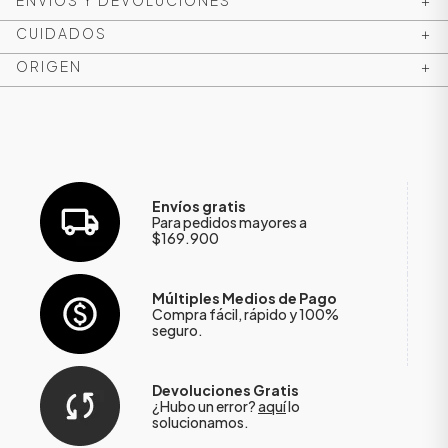
ENVÍOS Y DEVOLUCIONES
+
CUIDADOS
+
ORIGEN
+
Envíos gratis
Para pedidos mayores a
$169.900
ÁSICOS
Múltiples Medios de Pago
Compra fácil, rápido y 100%
seguro.
ÁSICOS
ÁSICOS
Devoluciones Gratis
¿Hubo un error?
aquí
lo
ÁSICOS
solucionamos.