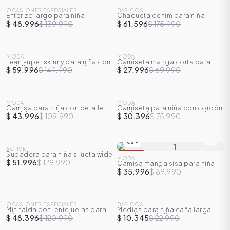
OCASIONES ESPECIALES
BASICOS
Enterizo largo para niña
Chaqueta denim para niña
-
65
%
-
65
%
$ 48.996
$ 139.990
$ 61.596
$ 175.990
SALE
SALE
MODA
MODA
Jean super skinny para niña con
Camiseta manga corta para
-
60
%
-
60
%
bolsillos y cortes laterales
niña
$ 59.996
$ 149.990
$ 27.996
$ 69.990
SALE
SALE
MODA
MODA
Camisa para niña con detalle
Camiseta para niña con cordón
-
60
%
-
60
%
de nido de abejas
en el cuello y abertura en el
$ 43.996
$ 109.990
$ 30.396
$ 75.990
lateral
SALE
SALE
ACTIVE
Sudadera para niña silueta wide
-
60
%
-
60
%
MODA
leg
$ 51.996
$ 129.990
Camisa manga sisa para niña
$ 35.996
$ 89.990
SALE
SALE
OCASIONES ESPECIALES
BÁSICOS
Minifalda con lentejuelas para
Medias para niña caña larga
-
60
%
-
55
%
niña
con detalle brillante
$ 48.396
$ 120.990
$ 10.345
$ 22.990