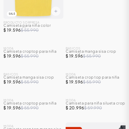
SALE
PRODUCTO SORPRESA
Camiseta para niña color
sorpresa silueta crop.
$ 19.596
$ 55.990
SALE
SALE
MODA
BASICOS
Camiseta croptop para niña
Camiseta manga sisa crop
-
65
%
-
65
%
manga sisa con abertura en
para niña
$ 19.596
$ 55.990
$ 19.596
$ 55.990
laterales
SALE
SALE
BASICOS
MODA
Camiseta manga sisa crop
Camiseta crop top para niña
-
65
%
-
65
%
para niña
$ 19.596
$ 55.990
$ 19.596
$ 55.990
ÁSICOS
SALE
SALE
MODA
MODA
Camiseta croptop para niña
Camiseta para niña silueta crop
-
65
%
-
65
%
ÁSICOS
manga sisa con abertura en
top
$ 19.596
$ 55.990
$ 20.996
$ 59.990
laterales
ÁSICOS
SALE
ÁSICOS
MODA