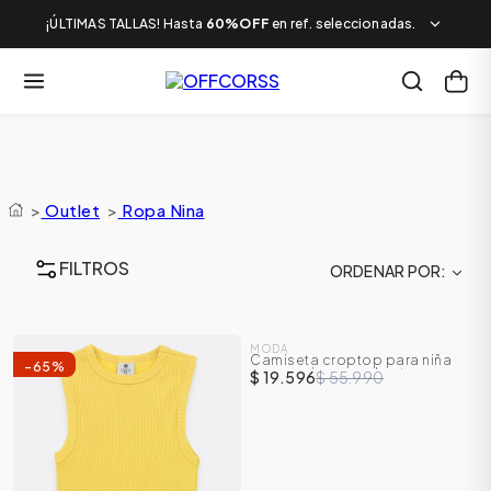
¡ÚLTIMAS TALLAS! Hasta
60%OFF
en ref. seleccionadas.
>
Outlet
>
Ropa Nina
FILTROS
ORDENAR POR
SALE
MODA
Camiseta croptop para niña
-
65
%
-
65
%
manga sisa con abertura en
$ 19.596
$ 55.990
laterales