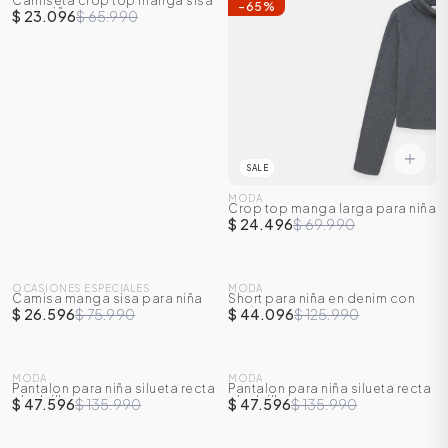
Camiseta crop top manga sisa
-
65
%
-
65
%
para niña
$ 23.096
$ 65.990
SALE
MODA
Crop top manga larga para niña
$ 24.496
$ 69.990
SALE
SALE
OCASIONES ESPECIALES
MODA
Camisa manga sisa para niña
Short para niña en denim con
-
65
%
-
65
%
cortes
$ 26.596
$ 75.990
$ 44.096
$ 125.990
SALE
MODA
MODA
Pantalon para niña silueta recta
Pantalon para niña silueta recta
-
65
%
-
65
%
y bolsillos
y bolsillos
$ 47.596
$ 135.990
$ 47.596
$ 135.990
SALE
SALE