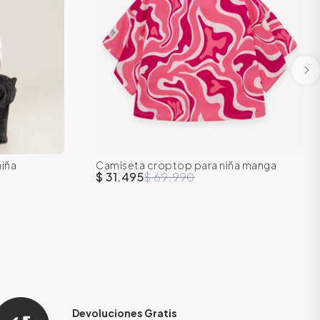
niña
Camiseta croptop para niña manga
16
8
10
12
14
16
corta
$ 31.495
$ 69.990
Devoluciones Gratis