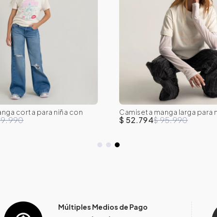
nga corta para niña con
Camiseta manga larga para 
10
12
14
16
8
10
12
14
69.990
$ 52.794
$ 95.990
Múltiples Medios de Pago