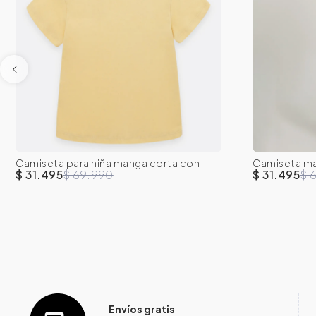
Camiseta para niña manga corta con
Camiseta ma
8
10
12
14
16
8
detalle brillante
estampado
$ 31.495
$ 69.990
$ 31.495
$ 
Envíos gratis