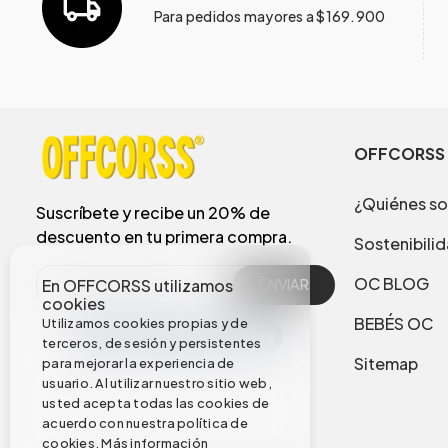
Para pedidos mayores a $169.900
OFFCORSS
¿Quiénes s
Suscríbete y recibe un 20% de
descuento en tu primera compra.
Sostenibili
OC BLOG
En OFFCORSS utilizamos
ENVIAR
cookies
BEBÉS OC
Utilizamos cookies propias y de
terceros, de sesión y persistentes
Sitemap
para mejorar la experiencia de
usuario. Al utilizar nuestro sitio web,
usted acepta todas las cookies de
acuerdo con nuestra política de
cookies.
Más información