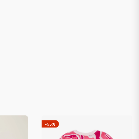
-
55
%