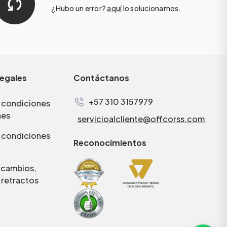
¿Hubo un error?
aquí
lo solucionamos.
legales
Contáctanos
+57 310 3157979
 condiciones
nes
servicioalcliente@offcorss.com
 condiciones
Reconocimientos
e cambios,
 retractos