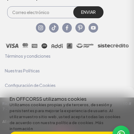
ENVIAR
Términos y condiciones
Nuestras Políticas
Configuración de Cookies
En OFFCORSS utilizamos cookies
Razón Social: C.I HERMECO S.A. NIT: 890924167-6 Dirección: Carrera 50 #
Utilizamos cookies propias y de terceros, de sesión y
7 – 35
persistentes para mejorar la experiencia de usuario. Al
utilizar nuestro sitio web, usted acepta todas las cookies
All rights reserved empowered by
de acuerdo con nuestra política de cookies.
Más
información