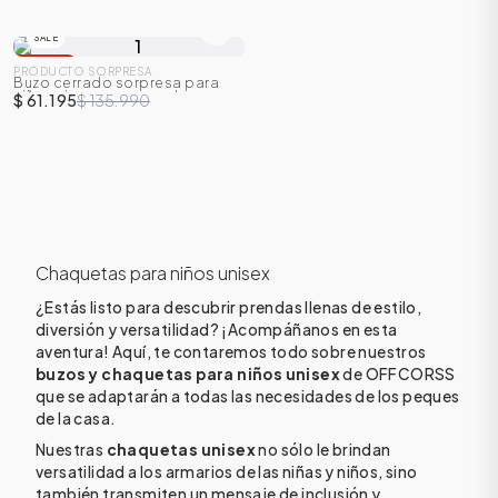
SALE
-
55
%
PRODUCTO SORPRESA
Buzo cerrado sorpresa para
niño unisex con capucha
$ 61.195
$ 135.990
Chaquetas para niños unisex
¿Estás listo para descubrir prendas llenas de estilo,
ÁSICOS
diversión y versatilidad? ¡Acompáñanos en esta
aventura! Aquí, te contaremos todo sobre nuestros
buzos y chaquetas para niños unisex
de OFFCORSS
que se adaptarán a todas las necesidades de los peques
ÁSICOS
de la casa.
ÁSICOS
Nuestras
chaquetas unisex
no sólo le brindan
ÁSICOS
versatilidad a los armarios de las niñas y niños, sino
también transmiten un mensaje de inclusión y