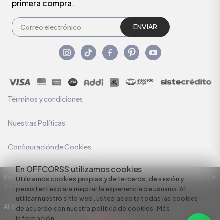
primera compra.
ENVIAR
Términos y condiciones
Nuestras Políticas
Configuración de Cookies
En OFFCORSS utilizamos cookies
Razón Social: C.I HERMECO S.A. NIT: 890924167-6 Dirección: Carrera 50 #
Utilizamos cookies propias y de terceros, de sesión y
7 – 35
persistentes para mejorar la experiencia de usuario. Al
utilizar nuestro sitio web, usted acepta todas las cookies
All rights reserved empowered by
de acuerdo con nuestra política de cookies.
Más
información