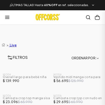
¡ÚLTIMAS TALLAS! Hasta
60%OFF
en ref. seleccionadas.
>
Live
FILTROS
ORDENAR POR
SALE
MODA
MODA
Overall largo para bebé niña
Vestido midi manga corta para
-
55
%
niña
$ 139.990
$ 56.695
$ 125.990
SALE
SALE
MODA
MODA
Camiseta crop top manga sisa
Camiseta crop top con nudo en
-
65
%
-
55
%
para niña
espalda para niña
$ 23.096
$ 65.990
$ 29.695
$ 65.990