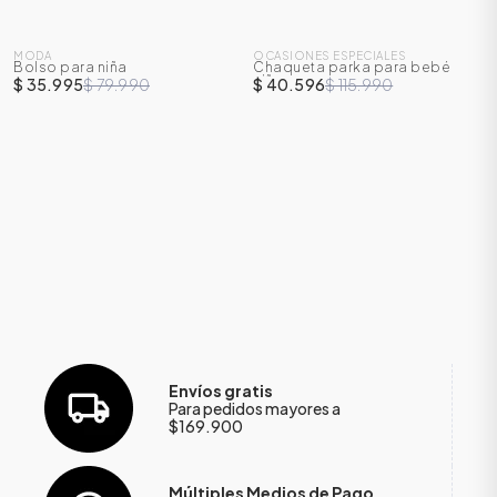
SALE
SALE
MODA
OCASIONES ESPECIALES
Bolso para niña
Chaqueta parka para bebé
-
55
%
-
65
%
niño
$ 35.995
$ 79.990
$ 40.596
$ 115.990
ÁSICOS
Envíos gratis
Para pedidos mayores a
ÁSICOS
$169.900
ÁSICOS
ÁSICOS
Múltiples Medios de Pago