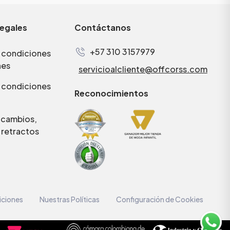
legales
Contáctanos
+57 310 3157979
 condiciones
nes
servicioalcliente@offcorss.com
 condiciones
Reconocimientos
e cambios,
 retractos
iciones
Nuestras Políticas
Configuración de Cookies