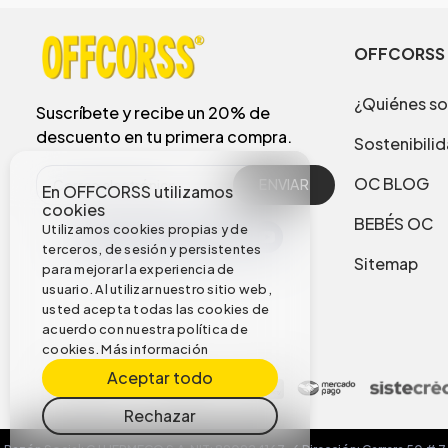
OFFCORSS
¿Quiénes s
Suscríbete y recibe un 20% de
descuento en tu primera compra.
Sostenibili
OC BLOG
ENVIAR
En OFFCORSS utilizamos
cookies
BEBÉS OC
Utilizamos cookies propias y de
terceros, de sesión y persistentes
Sitemap
para mejorar la experiencia de
usuario. Al utilizar nuestro sitio web,
usted acepta todas las cookies de
acuerdo con nuestra política de
cookies.
Más información
Aceptar todo
Rechazar