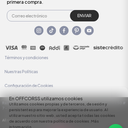
primera compra.
ENVIAR
Términos y condiciones
Nuestras Políticas
Configuración de Cookies
En OFFCORSS utilizamos cookies
Razón Social: C.I HERMECO S.A. NIT: 890924167-6 Dirección: Carrera 50 #
Utilizamos cookies propias y de terceros, de sesión y
7 – 35
persistentes para mejorar la experiencia de usuario. Al
utilizar nuestro sitio web, usted acepta todas las cookies
All rights reserved empowered by
de acuerdo con nuestra política de cookies.
Más
información