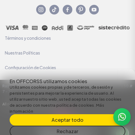
Términos y condiciones
Nuestras Políticas
Configuración de Cookies
En OFFCORSS utilizamos cookies
Razón Social: C.I HERMECO S.A. NIT: 890924167-6 Dirección: Carrera 50 #
Utilizamos cookies propias y de terceros, de sesión y
7 – 35
persistentes para mejorar la experiencia de usuario. Al
utilizar nuestro sitio web, usted acepta todas las cookies
All rights reserved empowered by
de acuerdo con nuestra política de cookies.
Más
información
Aceptar todo
Rechazar