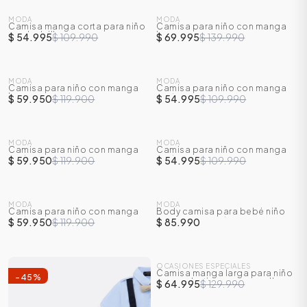
MODA
MODA
Camisa manga corta para niño
Camisa para niño con manga
-
50
%
-
50
%
con bolsillo
larga
$ 54.995
$ 109.990
$ 69.995
$ 139.990
SALE
SALE
MODA
MODA
Camisa para niño con manga
Camisa para niño con manga
-
50
%
-
50
%
larga
corta
$ 59.950
$ 119.900
$ 54.995
$ 109.990
SALE
SALE
MODA
MODA
Camisa para niño con manga
Camisa para niño con manga
-
50
%
-
50
%
corta
corta
$ 59.950
$ 119.900
$ 54.995
$ 109.990
SALE
MODA
MODA
Camisa para niño con manga
Body camisa para bebé niño
-
50
%
corta
con manga corta
$ 59.950
$ 119.900
$ 85.990
SALE
OCASIONES ESPECIALES
Camisa manga larga para niño
-
45
%
-
50
%
con corbatin y mangas roll up
$ 64.995
$ 129.990