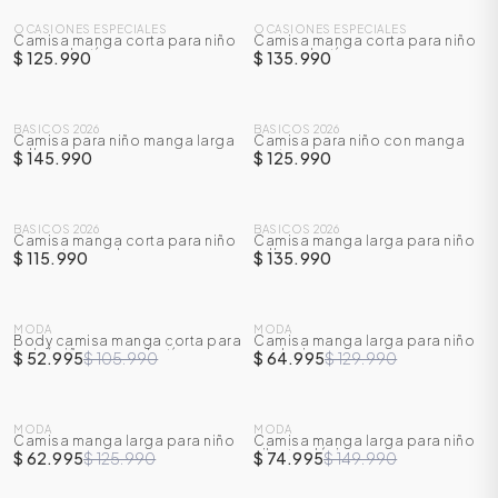
OCASIONES ESPECIALES
OCASIONES ESPECIALES
Camisa manga corta para niño
Camisa manga corta para niño
con corbatín
con corbatín
$ 125.990
$ 135.990
BASICOS 2026
BASICOS 2026
Camisa para niño manga larga
Camisa para niño con manga
roll up
corta
$ 145.990
$ 125.990
BASICOS 2026
BASICOS 2026
Camisa manga corta para niño
Camisa manga larga para niño
con estampado
roll up
$ 115.990
$ 135.990
SALE
SALE
MODA
MODA
Body camisa manga corta para
Camisa manga larga para niño
-
50
%
-
50
%
bebé niño con corbatín
en denim
$ 52.995
$ 105.990
$ 64.995
$ 129.990
SALE
SALE
MODA
MODA
Camisa manga larga para niño
Camisa manga larga para niño
-
50
%
-
50
%
silueta clásica
$ 62.995
$ 125.990
$ 74.995
$ 149.990
SALE
SALE