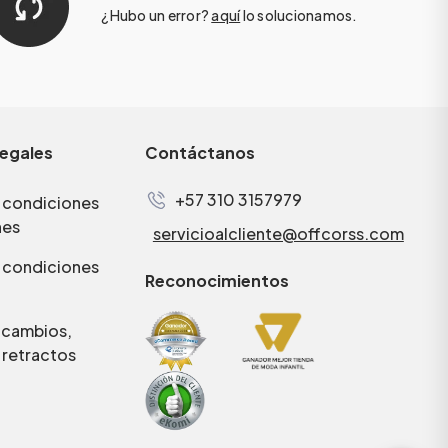
¿Hubo un error?
aquí
lo solucionamos.
legales
Contáctanos
+57 310 3157979
 condiciones
nes
servicioalcliente@offcorss.com
 condiciones
Reconocimientos
e cambios,
 retractos