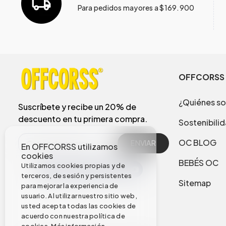
Para pedidos mayores a $169.900
OFFCORSS
¿Quiénes s
Suscríbete y recibe un 20% de
descuento en tu primera compra.
Sostenibili
OC BLOG
ENVIAR
En OFFCORSS utilizamos
cookies
BEBÉS OC
Utilizamos cookies propias y de
terceros, de sesión y persistentes
Sitemap
para mejorar la experiencia de
usuario. Al utilizar nuestro sitio web,
usted acepta todas las cookies de
acuerdo con nuestra política de