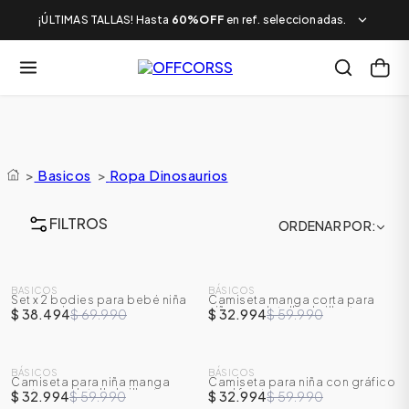
¡ÚLTIMAS TALLAS! Hasta
60%OFF
en ref. seleccionadas.
>
Basicos
>
Ropa Dinosaurios
FILTROS
ORDENAR POR
SALE
SALE
BASICOS
BÁSICOS
Set x 2 bodies para bebé niña
Camiseta manga corta para
-
45
%
-
45
%
manga sisa
niña con detalles brillantes
$ 38.494
$ 69.990
$ 32.994
$ 59.990
SALE
SALE
BÁSICOS
BÁSICOS
Camiseta para niña manga
Camiseta para niña con gráfico
-
45
%
-
45
%
corta con detalle brillante
en el frente
$ 32.994
$ 59.990
$ 32.994
$ 59.990