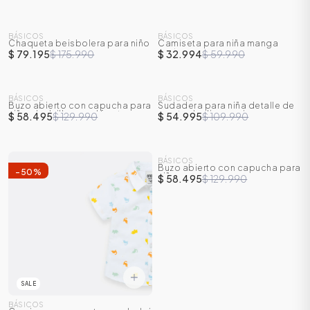
SALE
SALE
BÁSICOS
BÁSICOS
Chaqueta beisbolera para niño
Camiseta para niña manga
-
55
%
-
45
%
corta
$ 79.195
$ 175.990
$ 32.994
$ 59.990
SALE
SALE
BÁSICOS
BÁSICOS
Buzo abierto con capucha para
Sudadera para niña detalle de
-
55
%
-
50
%
niño y bolsillos en el frente
cresta de dinosaurio
$ 58.495
$ 129.990
$ 54.995
$ 109.990
SALE
BÁSICOS
Buzo abierto con capucha para
-
50
%
-
55
%
niña
$ 58.495
$ 129.990
SALE
BÁSICOS