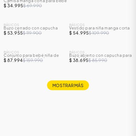
Camisa manga corta para bebé
niño
$ 34.995
$ 69.990
SALE
SALE
BÁSICOS
BÁSICOS
Buzo cerrado con capucha
Vestido para niña manga corta
-
55
%
-
50
%
para niña
con boleros
$ 53.955
$ 119.900
$ 54.995
$ 109.990
SALE
SALE
BÁSICOS
BÁSICOS
Conjunto para bebé niña de
Buzo abierto con capucha para
-
45
%
-
55
%
buzo + body + sudadera
bebé niño
$ 87.994
$ 159.990
$ 38.695
$ 85.990
MOSTRAR MÁS