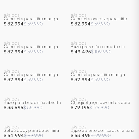
SALE
SALE
BÁSICOS
BÁSICOS
Camiseta para niño manga
Camiseta oversizepara niño
-
45
%
-
45
%
corta
con bloques de color
$ 32.994
$ 59.990
$ 32.994
$ 59.990
SALE
SALE
BÁSICOS
BÁSICOS
Camiseta para niño manga
Buzo para niño cerrado sin
-
45
%
-
55
%
corta
capucha con bloques de color
$ 32.994
$ 59.990
$ 49.495
$ 109.990
SALE
SALE
BÁSICOS
BÁSICOS
Camiseta para niño manga
Camiseta para niño manga
-
45
%
-
45
%
corta
corta con detalle en relieve
$ 32.994
$ 59.990
$ 32.994
$ 59.990
ÁSICOS
SALE
SALE
BÁSICOS
BÁSICOS
Buzo para bebé niña abierto
Chaqueta rompevientos para
-
55
%
-
55
%
con capucha
niño doble faz
$ 38.695
$ 85.990
$ 79.195
$ 175.990
ÁSICOS
SALE
SALE
ÁSICOS
ÁSICOS
BÁSICOS
BÁSICOS
Set x3 body para bebé niña
Buzo abierto con capucha para
-
45
%
-
55
%
manga corta
niño
$ 54.994
$ 99.990
$ 58.495
$ 129.990