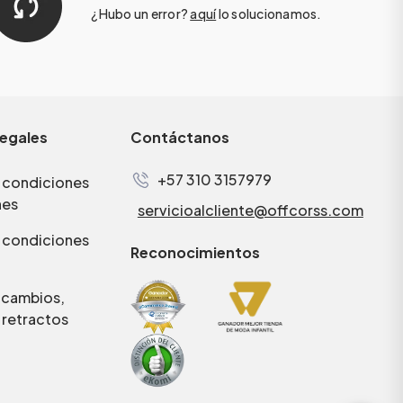
¿Hubo un error?
aquí
lo solucionamos.
legales
Contáctanos
+57 310 3157979
 condiciones
nes
servicioalcliente@offcorss.com
 condiciones
Reconocimientos
e cambios,
 retractos