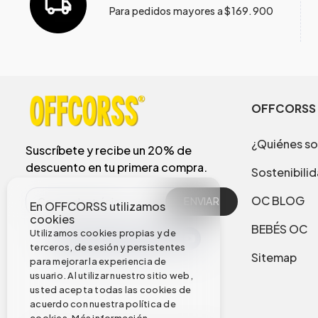
Para pedidos mayores a $169.900
OFFCORSS
¿Quiénes s
Suscríbete y recibe un 20% de
descuento en tu primera compra.
Sostenibili
OC BLOG
ENVIAR
En OFFCORSS utilizamos
cookies
BEBÉS OC
Utilizamos cookies propias y de
terceros, de sesión y persistentes
Sitemap
para mejorar la experiencia de
usuario. Al utilizar nuestro sitio web,
usted acepta todas las cookies de
acuerdo con nuestra política de