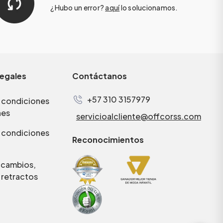
¿Hubo un error?
aquí
lo solucionamos.
legales
Contáctanos
+57 310 3157979
 condiciones
nes
servicioalcliente@offcorss.com
 condiciones
Reconocimientos
e cambios,
 retractos