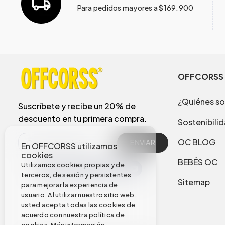
Para pedidos mayores a $169.900
OFFCORSS
¿Quiénes s
Suscríbete y recibe un 20% de
descuento en tu primera compra.
Sostenibili
OC BLOG
ENVIAR
En OFFCORSS utilizamos
cookies
BEBÉS OC
Utilizamos cookies propias y de
terceros, de sesión y persistentes
Sitemap
para mejorar la experiencia de
usuario. Al utilizar nuestro sitio web,
usted acepta todas las cookies de
acuerdo con nuestra política de