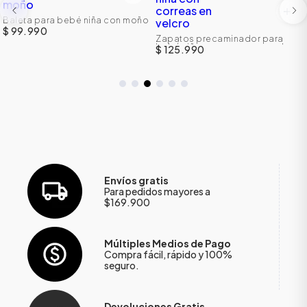
Baleta para bebé niña con moño
$ 99.990
Zapatos precaminador para
bebé niña con correas en velcro
$ 125.990
Envíos gratis
Para pedidos mayores a
$169.900
Múltiples Medios de Pago
Compra fácil, rápido y 100%
seguro.
Devoluciones Gratis