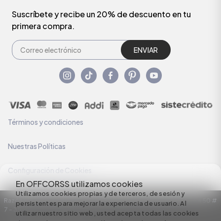
Suscríbete y recibe un 20% de descuento en tu
primera compra.
ENVIAR
Términos y condiciones
Nuestras Políticas
Configuración de Cookies
En OFFCORSS utilizamos cookies
Utilizamos cookies propias y de terceros, de sesión y
Razón Social: C.I HERMECO S.A. NIT: 890924167-6 Dirección: Carrera 50 #
persistentes para mejorar la experiencia de usuario. Al
7 – 35
utilizar nuestro sitio web, usted acepta todas las cookies