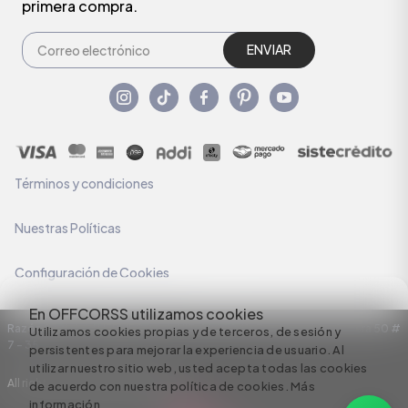
primera compra.
ENVIAR
Términos y condiciones
Nuestras Políticas
Configuración de Cookies
En OFFCORSS utilizamos cookies
Razón Social: C.I HERMECO S.A. NIT: 890924167-6 Dirección: Carrera 50 #
Utilizamos cookies propias y de terceros, de sesión y
7 – 35
persistentes para mejorar la experiencia de usuario. Al
utilizar nuestro sitio web, usted acepta todas las cookies
All rights reserved empowered by
de acuerdo con nuestra política de cookies.
Más
información