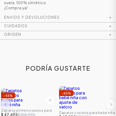
suela: 100% sintético.
¡Compra ya!
ENVÍOS Y DEVOLUCIONES
+
CUIDADOS
+
ORIGEN
+
PODRÍA GUSTARTE
ÁSICOS
-
50
%
ÁSICOS
-
55
%
ÁSICOS
ÁSICOS
Zapatos primeros pasos para
Zapatos cosidos para bebé niña
bebé niña
$ 47.695
$ 105.990
con ajuste de velcro