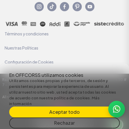
Términos y condiciones
Nuestras Políticas
Configuración de Cookies
En OFFCORSS utilizamos cookies
Razón Social: C.I HERMECO S.A. NIT: 890924167-6 Dirección: Carrera 50 #
Utilizamos cookies propias y de terceros, de sesión y
7 – 35
persistentes para mejorar la experiencia de usuario. Al
utilizar nuestro sitio web, usted acepta todas las cookies
All rights reserved empowered by
de acuerdo con nuestra política de cookies.
Más
información
Aceptar todo
Rechazar