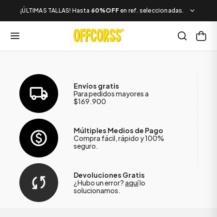
¡ÚLTIMAS TALLAS! Hasta
60%OFF
en ref. seleccionadas.
Envíos gratis
Para pedidos mayores a
$169.900
Múltiples Medios de Pago
Compra fácil, rápido y 100%
seguro.
Devoluciones Gratis
¿Hubo un error?
aquí
lo
solucionamos.