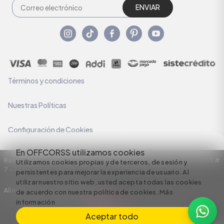
ENVIAR
Términos y condiciones
Nuestras Políticas
Configuración de Cookies
En OFFCORSS utilizamos cookies
Razón Social: C.I HERMECO S.A. NIT: 890924167-6 Dirección: Carrera 50 #
Utilizamos cookies propias y de terceros, de sesión y
7 – 35
persistentes para mejorar la experiencia de usuario. Al
utilizar nuestro sitio web, usted acepta todas las cookies
All rights reserved empowered by
de acuerdo con nuestra política de cookies.
Más
información
Aceptar todo