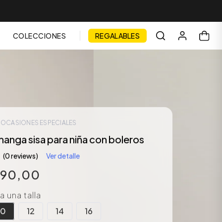
COLECCIONES
REGALABLES
| OCASIONES ESPECIALES
anga sisa para niña con boleros
(0 reviews)
Ver detalle
990
,
00
 una talla
10
12
14
16