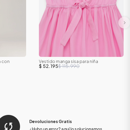
a con
Vestido manga sisa para niña
16
8
10
12
14
16
$ 52.195
$ 115.990
Devoluciones Gratis
¿Hubo un error?
aquí
lo solucionamos.