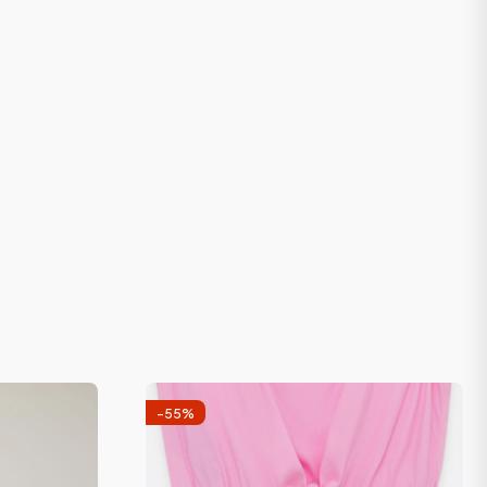
-
55
%