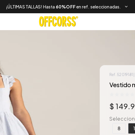
¡ÚLTIMAS TALLAS! Hasta
60%OFF
en ref. seleccionadas.
Ref.
52019181
Vestido m
$
149
.
Selecciona
8