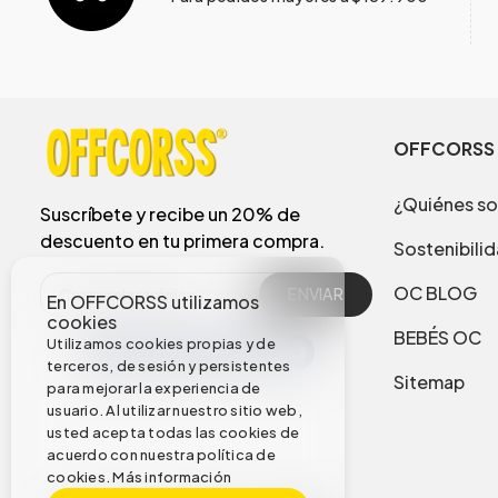
OFFCORSS
¿Quiénes s
Suscríbete y recibe un 20% de
descuento en tu primera compra.
Sostenibili
OC BLOG
ENVIAR
En OFFCORSS utilizamos
cookies
BEBÉS OC
Utilizamos cookies propias y de
terceros, de sesión y persistentes
Sitemap
para mejorar la experiencia de
usuario. Al utilizar nuestro sitio web,
usted acepta todas las cookies de
acuerdo con nuestra política de
cookies.
Más información