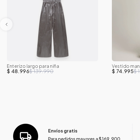
Enterizo largo para niña
Vestido mang
8
10
12
14
16
8
abertura fro
$ 48.996
$ 139.990
$ 74.995
$ 
Envíos gratis
Para pedidos mayores a $169.900