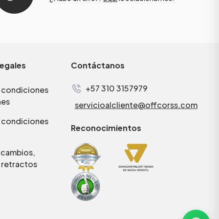
legales
Contáctanos
+57 310 3157979
 condiciones
nes
servicioalcliente@offcorss.com
 condiciones
Reconocimientos
e cambios,
 retractos