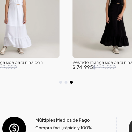
a sisa para niña con
Vestido manga sisa para niñ
10
12
14
16
8
10
12
14
ntal
abertura frontal
149.990
$ 74.995
$ 149.990
Múltiples Medios de Pago
Compra fácil, rápido y 100%