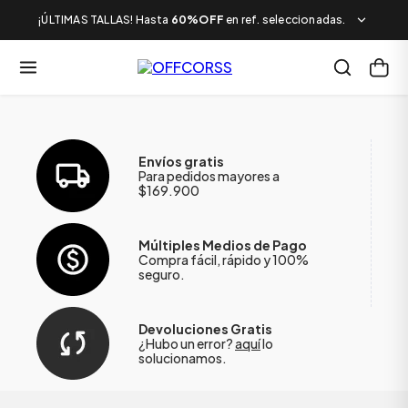
¡ÚLTIMAS TALLAS! Hasta
60%OFF
en ref. seleccionadas.
Envíos gratis
Para pedidos mayores a
$169.900
Múltiples Medios de Pago
Compra fácil, rápido y 100%
seguro.
Devoluciones Gratis
¿Hubo un error?
aquí
lo
solucionamos.