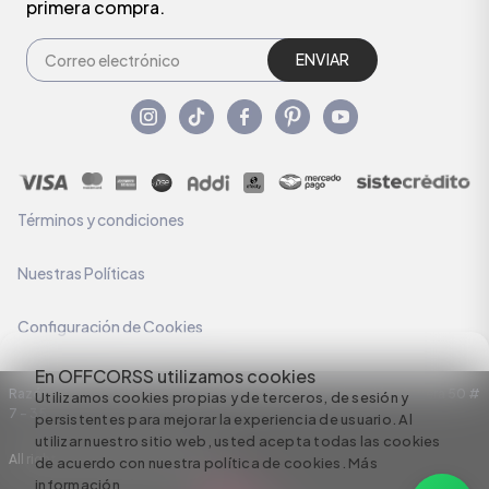
primera compra.
ENVIAR
Términos y condiciones
Nuestras Políticas
Configuración de Cookies
En OFFCORSS utilizamos cookies
Razón Social: C.I HERMECO S.A. NIT: 890924167-6 Dirección: Carrera 50 #
Utilizamos cookies propias y de terceros, de sesión y
7 – 35
persistentes para mejorar la experiencia de usuario. Al
utilizar nuestro sitio web, usted acepta todas las cookies
All rights reserved empowered by
de acuerdo con nuestra política de cookies.
Más
información