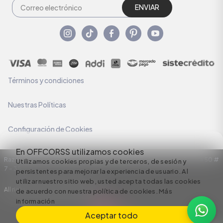
ENVIAR
Términos y condiciones
Nuestras Políticas
Configuración de Cookies
En OFFCORSS utilizamos cookies
Razón Social: C.I HERMECO S.A. NIT: 890924167-6 Dirección: Carrera 50 #
Utilizamos cookies propias y de terceros, de sesión y
7 – 35
persistentes para mejorar la experiencia de usuario. Al
utilizar nuestro sitio web, usted acepta todas las cookies
All rights reserved empowered by
de acuerdo con nuestra política de cookies.
Más
información
Aceptar todo