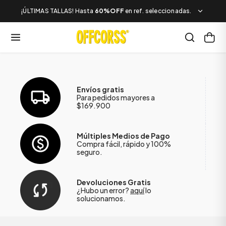
¡ÚLTIMAS TALLAS! Hasta
60%OFF
en ref. seleccionadas.
Envíos gratis
Para pedidos mayores a
$169.900
Múltiples Medios de Pago
Compra fácil, rápido y 100%
seguro.
Devoluciones Gratis
¿Hubo un error?
aquí
lo
solucionamos.