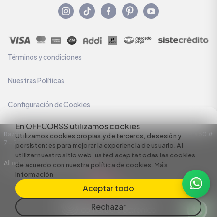
Términos y condiciones
Nuestras Políticas
Configuración de Cookies
En OFFCORSS utilizamos cookies
Razón Social: C.I HERMECO S.A. NIT: 890924167-6 Dirección: Carrera 50 #
Utilizamos cookies propias y de terceros, de sesión y
7 – 35
persistentes para mejorar la experiencia de usuario. Al
utilizar nuestro sitio web, usted acepta todas las cookies
All rights reserved empowered by
de acuerdo con nuestra política de cookies.
Más
información
Aceptar todo
Rechazar