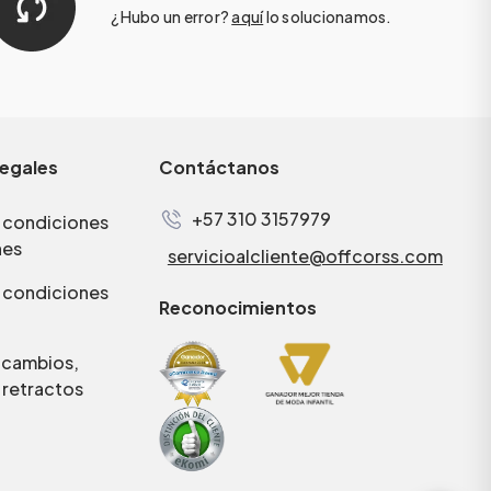
¿Hubo un error?
aquí
lo solucionamos.
legales
Contáctanos
+57 310 3157979
 condiciones
nes
servicioalcliente@offcorss.com
 condiciones
Reconocimientos
e cambios,
 retractos