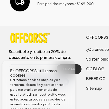
Para pedidos mayores a $169.900
OFFCORSS
¿Quiénes s
Suscríbete y recibe un 20% de
descuento en tu primera compra.
Sostenibili
OC BLOG
ENVIAR
En OFFCORSS utilizamos
cookies
BEBÉS OC
Utilizamos cookies propias y de
terceros, de sesión y persistentes
Sitemap
para mejorar la experiencia de
usuario. Al utilizar nuestro sitio web,
usted acepta todas las cookies de
acuerdo con nuestra política de