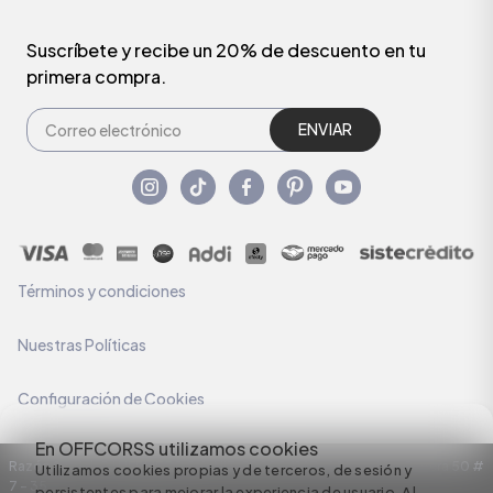
Suscríbete y recibe un 20% de descuento en tu
primera compra.
ENVIAR
Términos y condiciones
Nuestras Políticas
Configuración de Cookies
En OFFCORSS utilizamos cookies
Razón Social: C.I HERMECO S.A. NIT: 890924167-6 Dirección: Carrera 50 #
Utilizamos cookies propias y de terceros, de sesión y
7 – 35
persistentes para mejorar la experiencia de usuario. Al