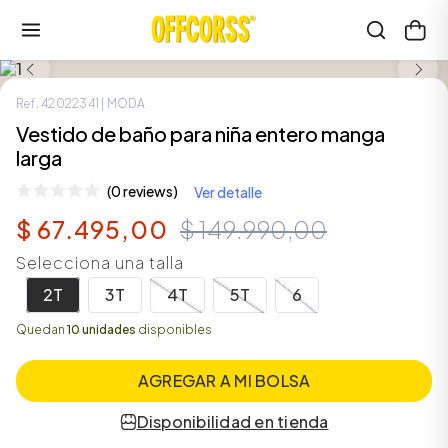
LOOK COMPLETO
SALE
Ref.
42022341
| MODA
Vestido de baño para niña entero manga
larga
(0 reviews)
Ver detalle
$
67
.
495
,
00
$
149
.
990
,
00
Selecciona una talla
2T
3T
4T
5T
6
Quedan
10 unidades
disponibles
AGREGAR A MI BOLSA
Disponibilidad en tienda