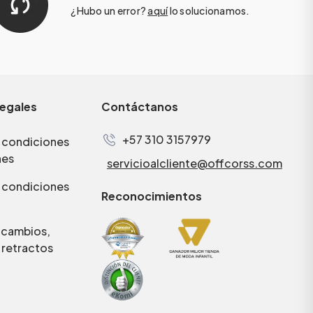
¿Hubo un error?
aquí
lo solucionamos.
legales
Contáctanos
+57 310 3157979
 condiciones
nes
servicioalcliente@offcorss.com
 condiciones
Reconocimientos
e cambios,
 retractos