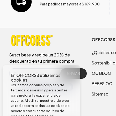
Para pedidos mayores a $169.900
OFFCORSS
¿Quiénes s
Suscríbete y recibe un 20% de
descuento en tu primera compra.
Sostenibili
OC BLOG
ENVIAR
En OFFCORSS utilizamos
cookies
BEBÉS OC
Utilizamos cookies propias y de
terceros, de sesión y persistentes
Sitemap
para mejorar la experiencia de
usuario. Al utilizar nuestro sitio web,
usted acepta todas las cookies de
acuerdo con nuestra política de