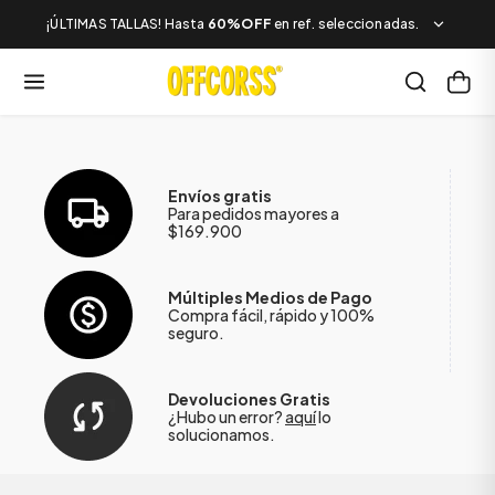
¡ÚLTIMAS TALLAS! Hasta
60%OFF
en ref. seleccionadas.
Envíos gratis
Para pedidos mayores a
$169.900
Múltiples Medios de Pago
Compra fácil, rápido y 100%
seguro.
Devoluciones Gratis
¿Hubo un error?
aquí
lo
solucionamos.