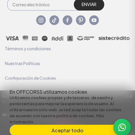
ENVIAR
Términos y condiciones
Nuestras Políticas
Configuración de Cookies
En OFFCORSS utilizamos cookies
Razón Social: C.I HERMECO S.A. NIT: 890924167-6 Dirección: Carrera 50 #
Utilizamos cookies propias y de terceros, de sesión y
7 – 35
persistentes para mejorar la experiencia de usuario. Al
utilizar nuestro sitio web, usted acepta todas las cookies
All rights reserved empowered by
de acuerdo con nuestra política de cookies.
Más
información
Aceptar todo