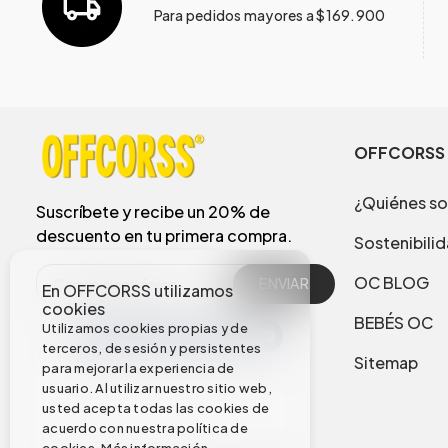
Para pedidos mayores a $169.900
OFFCORSS
¿Quiénes s
Suscríbete y recibe un 20% de
descuento en tu primera compra.
Sostenibili
OC BLOG
ENVIAR
En OFFCORSS utilizamos
cookies
BEBÉS OC
Utilizamos cookies propias y de
terceros, de sesión y persistentes
Sitemap
para mejorar la experiencia de
usuario. Al utilizar nuestro sitio web,
usted acepta todas las cookies de
acuerdo con nuestra política de