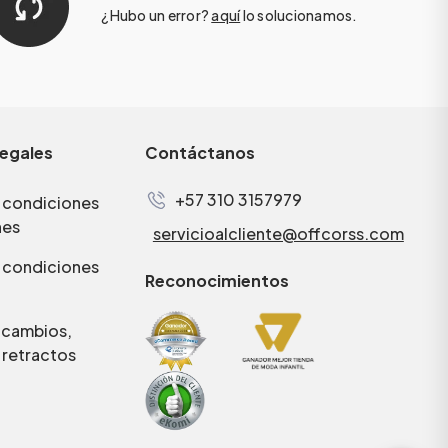
¿Hubo un error?
aquí
lo solucionamos.
legales
Contáctanos
+57 310 3157979
 condiciones
nes
servicioalcliente@offcorss.com
 condiciones
Reconocimientos
e cambios,
 retractos