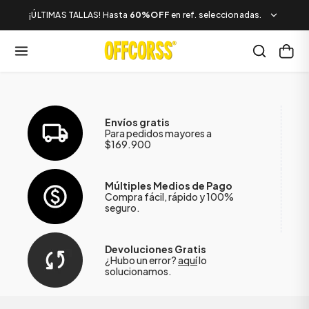
¡ÚLTIMAS TALLAS! Hasta
60%OFF
en ref. seleccionadas.
Envíos gratis
Para pedidos mayores a
$169.900
Múltiples Medios de Pago
Compra fácil, rápido y 100%
seguro.
Devoluciones Gratis
¿Hubo un error?
aquí
lo
solucionamos.