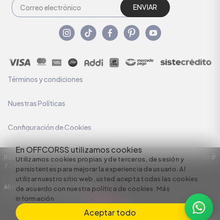
ENVIAR
Términos y condiciones
Nuestras Políticas
Configuración de Cookies
En OFFCORSS utilizamos cookies
Razón Social: C.I HERMECO S.A. NIT: 890924167-6 Dirección: Carrera 50 #
Utilizamos cookies propias y de terceros, de sesión y
7 – 35
persistentes para mejorar la experiencia de usuario. Al
utilizar nuestro sitio web, usted acepta todas las cookies
All rights reserved empowered by
de acuerdo con nuestra política de cookies.
Más
información
Aceptar todo