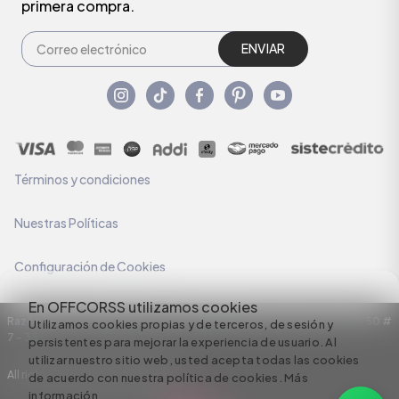
primera compra.
ENVIAR
Términos y condiciones
Nuestras Políticas
Configuración de Cookies
En OFFCORSS utilizamos cookies
Razón Social: C.I HERMECO S.A. NIT: 890924167-6 Dirección: Carrera 50 #
Utilizamos cookies propias y de terceros, de sesión y
7 – 35
persistentes para mejorar la experiencia de usuario. Al
utilizar nuestro sitio web, usted acepta todas las cookies
All rights reserved empowered by
de acuerdo con nuestra política de cookies.
Más
información