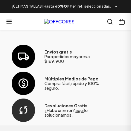
¡ÚLTIMAS TALLAS! Hasta
60%OFF
en ref. seleccionadas.
Envíos gratis
Para pedidos mayores a
$169.900
Múltiples Medios de Pago
Compra fácil, rápido y 100%
seguro.
Devoluciones Gratis
¿Hubo un error?
aquí
lo
solucionamos.