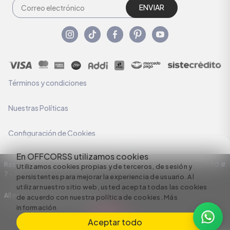
ENVIAR
Términos y condiciones
Nuestras Políticas
Configuración de Cookies
En OFFCORSS utilizamos cookies
Razón Social: C.I HERMECO S.A. NIT: 890924167-6 Dirección: Carrera 50 #
Utilizamos cookies propias y de terceros, de sesión y
7 – 35
persistentes para mejorar la experiencia de usuario. Al
utilizar nuestro sitio web, usted acepta todas las cookies
All rights reserved empowered by
de acuerdo con nuestra política de cookies.
Más
información
Aceptar todo