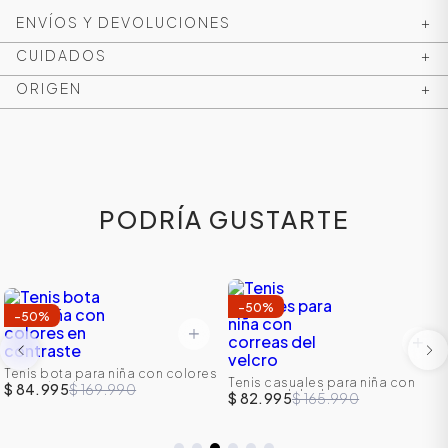
ENVÍOS Y DEVOLUCIONES
+
CUIDADOS
+
ORIGEN
+
PODRÍA GUSTARTE
ÁSICOS
-
50
%
-
50
%
ÁSICOS
Tenis bota para niña con colores
Tenis casuales para niña con
en contraste
ÁSICOS
$ 84.995
$ 169.990
correas del velcro
$ 82.995
$ 165.990
ÁSICOS