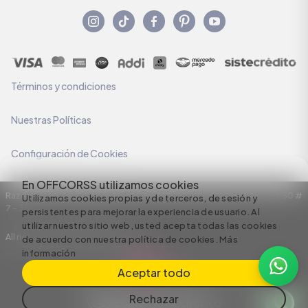
Términos y condiciones
Nuestras Políticas
Configuración de Cookies
En OFFCORSS utilizamos cookies
Razón Social: C.I HERMECO S.A. NIT: 890924167-6 Dirección: Carrera 50 #
Utilizamos cookies propias y de terceros, de sesión y
7 – 35
persistentes para mejorar la experiencia de usuario. Al
utilizar nuestro sitio web, usted acepta todas las cookies
All rights reserved empowered by
de acuerdo con nuestra política de cookies.
Más
información
Aceptar todo
Rechazar