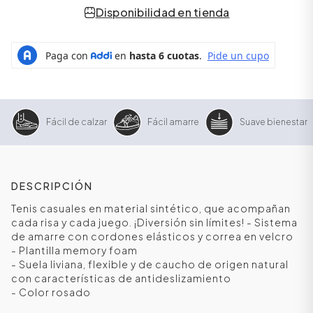
Disponibilidad en tienda
Fácil de calzar
Fácil amarre
Suave bienestar
DESCRIPCIÓN
ÁSICOS
Tenis casuales en material sintético, que acompañan
cada risa y cada juego. ¡Diversión sin límites! - Sistema
de amarre con cordones elásticos y correa en velcro
- Plantilla memory foam
ÁSICOS
- Suela liviana, flexible y de caucho de origen natural
ÁSICOS
con características de antideslizamiento
ÁSICOS
- Color rosado