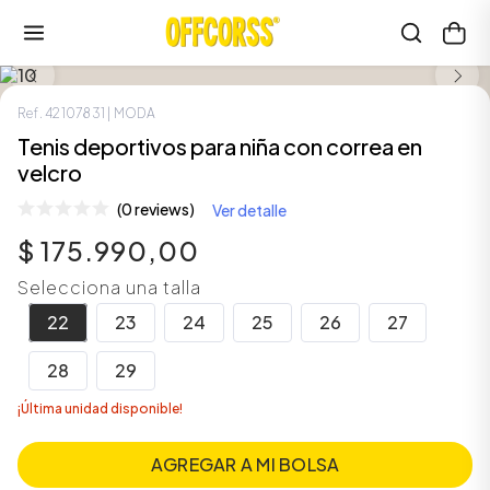
LOOK COMPLETO
NUEVO
Ref.
42107831
| MODA
Tenis deportivos para niña con correa en
velcro
(0 reviews)
Ver detalle
$
175
.
990
,
00
Selecciona una talla
22
23
24
25
26
27
28
29
¡Última unidad disponible!
AGREGAR A MI BOLSA