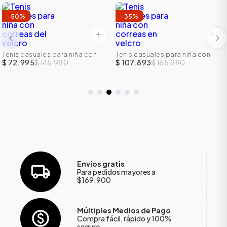
-
50
%
-
35
%
Tenis casuales para niña con
Tenis casuales para niña con
correas del velcro
correas en velcro
$ 72.995
$ 145.990
$ 107.893
$ 165.990
Envíos gratis
Para pedidos mayores a
$169.900
Múltiples Medios de Pago
Compra fácil, rápido y 100%
seguro.