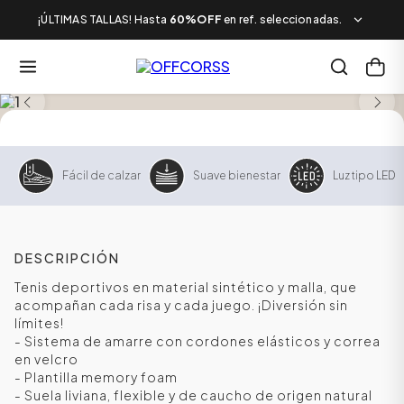
¡ÚLTIMAS TALLAS! Hasta
60%OFF
en ref. seleccionadas.
SALE
Fácil de calzar
Suave bienestar
Luz tipo LED
DESCRIPCIÓN
Tenis deportivos en material sintético y malla, que
acompañan cada risa y cada juego. ¡Diversión sin
límites!
- Sistema de amarre con cordones elásticos y correa
en velcro
- Plantilla memory foam
- Suela liviana, flexible y de caucho de origen natural