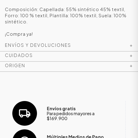
Composición: Capellada: 55% sintético 45% textil,
Forro: 100 % textil, Plantilla: 100% textil, Suela: 100%
sintético.
¡Compra ya!
ENVÍOS Y DEVOLUCIONES
+
CUIDADOS
+
ORIGEN
+
ÁSICOS
Envíos gratis
Para pedidos mayores a
ÁSICOS
$169.900
ÁSICOS
ÁSICOS
Múltiples Medios de Pago