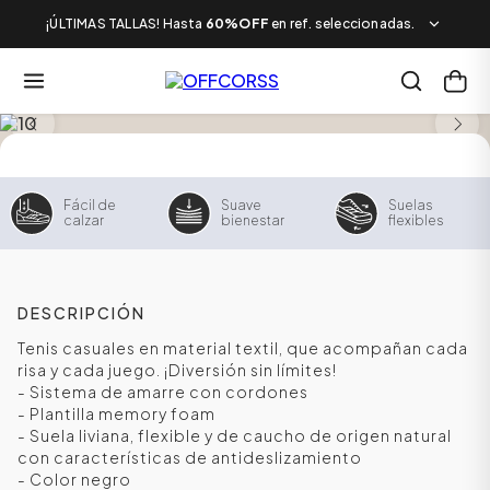
¡ÚLTIMAS TALLAS! Hasta
60%OFF
en ref. seleccionadas.
NUEVO
Fácil de
Suave
Suelas
calzar
bienestar
flexibles
DESCRIPCIÓN
Tenis casuales en material textil, que acompañan cada
risa y cada juego. ¡Diversión sin límites!
- Sistema de amarre con cordones
- Plantilla memory foam
- Suela liviana, flexible y de caucho de origen natural
con características de antideslizamiento
- Color negro