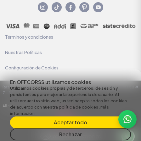
Términos y condiciones
Nuestras Políticas
Configuración de Cookies
En OFFCORSS utilizamos cookies
Razón Social: C.I HERMECO S.A. NIT: 890924167-6 Dirección: Carrera 50 #
Utilizamos cookies propias y de terceros, de sesión y
7 – 35
persistentes para mejorar la experiencia de usuario. Al
utilizar nuestro sitio web, usted acepta todas las cookies
All rights reserved empowered by
de acuerdo con nuestra política de cookies.
Más
información
Aceptar todo
Rechazar