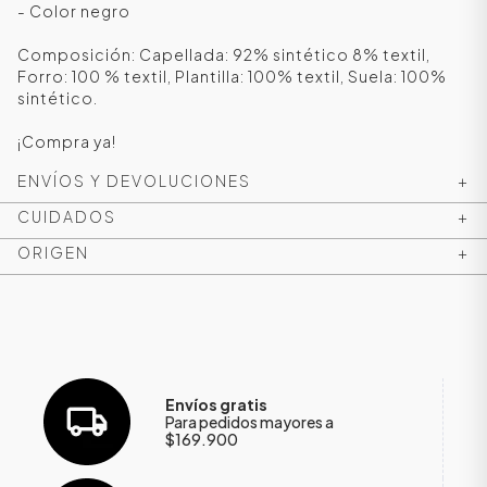
- Color negro
Composición: Capellada: 92% sintético 8% textil,
Forro: 100 % textil, Plantilla: 100% textil, Suela: 100%
sintético.
¡Compra ya!
ENVÍOS Y DEVOLUCIONES
+
CUIDADOS
+
ORIGEN
+
ÁSICOS
ÁSICOS
Envíos gratis
ÁSICOS
Para pedidos mayores a
$169.900
ÁSICOS