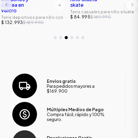
Tenis casuales para niño silueta
skate
$ 84.995
$ 169.990
Tenis deportivos para niño con
cordones y correa en velcro
$ 132.993
$ 189.990
Envíos gratis
Para pedidos mayores a
$169.900
Múltiples Medios de Pago
Compra fácil, rápido y 100%
seguro.
Devoluciones Gratis