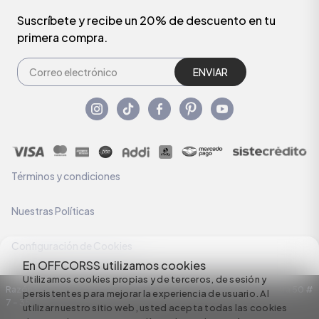
Suscríbete y recibe un 20% de descuento en tu
primera compra.
ENVIAR
Términos y condiciones
Nuestras Políticas
Configuración de Cookies
En OFFCORSS utilizamos cookies
Utilizamos cookies propias y de terceros, de sesión y
Razón Social: C.I HERMECO S.A. NIT: 890924167-6 Dirección: Carrera 50 #
persistentes para mejorar la experiencia de usuario. Al
7 – 35
utilizar nuestro sitio web, usted acepta todas las cookies