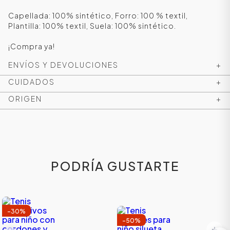
Capellada: 100% sintético, Forro: 100 % textil,
Plantilla: 100% textil, Suela: 100% sintético.
¡Compra ya!
ENVÍOS Y DEVOLUCIONES
+
CUIDADOS
+
ORIGEN
+
ÁSICOS
PODRÍA GUSTARTE
ÁSICOS
ÁSICOS
ÁSICOS
-
30
%
-
50
%