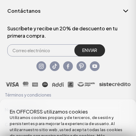
Contáctanos
Suscríbete y recibe un 20% de descuento en tu
primera compra.
ENVIAR
Términos y condiciones
Nuestras Políticas
En OFFCORSS utilizamos cookies
Utilizamos cookies propias y de terceros, de sesión y
persistentes para mejorar la experiencia de usuario. Al
Configuración de Cookies
utilizar nuestro sitio web, usted acepta todas las cookies
de acuerdo con nuestra política de cookies.
Más