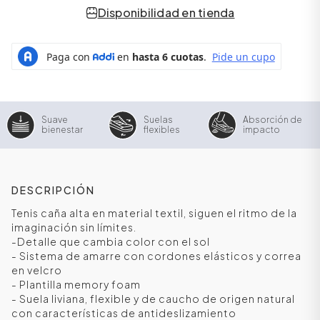
Disponibilidad en tienda
Suave
Suelas
Absorción de
bienestar
flexibles
impacto
DESCRIPCIÓN
ÁSICOS
Tenis caña alta en material textil, siguen el ritmo de la
imaginación sin límites.
-Detalle que cambia color con el sol
- Sistema de amarre con cordones elásticos y correa
ÁSICOS
en velcro
ÁSICOS
- Plantilla memory foam
ÁSICOS
- Suela liviana, flexible y de caucho de origen natural
con características de antideslizamiento