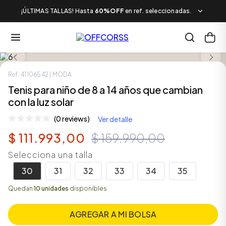
¡ÚLTIMAS TALLAS! Hasta
60%OFF
en ref. seleccionadas.
SALE
Ref.
41106542
| MODA
Tenis para niño de 8 a 14 años que cambian
con la luz solar
(0 reviews)
Ver detalle
$
111
.
993
,
00
$
159
.
990
,
00
Selecciona una talla
30
31
32
33
34
35
Quedan
10 unidades
disponibles
AGREGAR A MI BOLSA