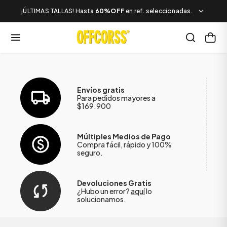
¡ÚLTIMAS TALLAS! Hasta
60%OFF
en ref. seleccionadas.
Envíos gratis
Para pedidos mayores a
$169.900
Múltiples Medios de Pago
Compra fácil, rápido y 100%
seguro.
Devoluciones Gratis
¿Hubo un error?
aquí
lo
solucionamos.