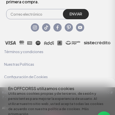
primera compra.
ENVIAR
Términos y condiciones
Nuestras Políticas
Configuración de Cookies
En OFFCORSS utilizamos cookies
Razón Social: C.I HERMECO S.A. NIT: 890924167-6 Dirección: Carrera 50 #
Utilizamos cookies propias y de terceros, de sesión y
7 – 35
persistentes para mejorar la experiencia de usuario. Al
utilizar nuestro sitio web, usted acepta todas las cookies
All rights reserved empowered by
de acuerdo con nuestra política de cookies.
Más
información