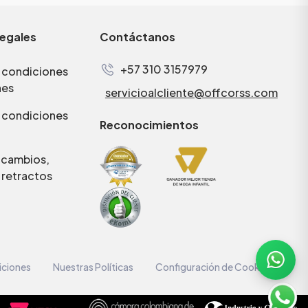
legales
Contáctanos
+57 310 3157979
 condiciones
nes
servicioalcliente@offcorss.com
 condiciones
Reconocimientos
e cambios,
 retractos
iciones
Nuestras Políticas
Configuración de Cookies