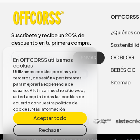
OFFCORSS
¿Quiénes s
Suscríbete y recibe un 20% de
descuento en tu primera compra.
Sostenibili
OC BLOG
ENVIAR
En OFFCORSS utilizamos
cookies
BEBÉS OC
Utilizamos cookies propias y de
terceros, de sesión y persistentes
Sitemap
para mejorar la experiencia de
usuario. Al utilizar nuestro sitio web,
usted acepta todas las cookies de
acuerdo con nuestra política de
cookies.
Más información
Aceptar todo
Rechazar