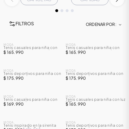
FILTROS
ORDENAR POR
NUEVO
NUEVO
MODA
MODA
Tenis casuales para niña con
Tenis casuales para niña con
cordones y correa en velcro
cordones y correa en velcro
$ 165.990
$ 165.990
NUEVO
NUEVO
MODA
MODA
Tenis deportivos para niña con
Tenis deportivos para niña con
correa en velcro
correa en velcro
$ 175.990
$ 175.990
ÁSICOS
NUEVO
NUEVO
MODA
MODA
Tenis casuales para niña con
Tenis casuales para niña con luz
accesorio de cereza
LED
$ 169.990
$ 165.990
ÁSICOS
ÁSICOS
NUEVO
NUEVO
ÁSICOS
MODA
MODA
Tenis inspirado en la sirenita
Tenis deportivos para niña con
-
25
%
para niña de 2 a 7 años
correa en velcro