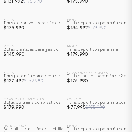
$ 131.992
$ 175.990
$ 175.990
NUEVO
MODA
MODA
Tenis deportivos para niña con
Tenis deportivos para niña con
-
25
%
correa en velcro
bloques de color
$ 175.990
$ 134.992
$ 179.990
MODA
MODA
Botas plásticas para niña con
Tenis deportivos para niña
detalle de cresta de dinosaurio
$ 145.990
$ 179.990
de 2 a 7 años
MODA
OCASIONES ESPECIALES
Tenis para niña con correa de
Tenis casuales para niña de 2 a
-
25
%
velcro de 2 a 7 años
7 años
$ 127.492
$ 169.990
$ 175.990
SALE
OCASIONES ESPECIALES
CALZADO
Botas para niña con elásticos
Tenis deportivos para niña con
-
50
%
en laterales
correa de velcro y cordones
$ 179.990
$ 77.995
$ 155.990
elásticos
BASICOS 2026
MODA
Sandalias para niña con hebilla
Tenis deportivos para niña con