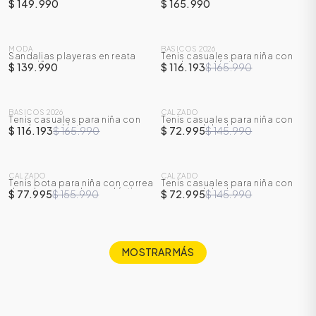
correa en velcro
$ 149.990
$ 165.990
SALE
MODA
BASICOS 2026
Sandalias playeras en reata
Tenis casuales para niña con
-
30
%
para niña
cordones elásticos y correa en
$ 139.990
$ 116.193
$ 165.990
velcro
SALE
SALE
BASICOS 2026
CALZADO
Tenis casuales para niña con
Tenis casuales para niña con
-
30
%
-
50
%
cordones elásticos y correa en
correas del velcro
$ 116.193
$ 165.990
$ 72.995
$ 145.990
velcro
SALE
SALE
CALZADO
CALZADO
Tenis bota para niña con correa
Tenis casuales para niña con
-
50
%
-
50
%
de velcro y cordones elásticos
correas del velcro
$ 77.995
$ 155.990
$ 72.995
$ 145.990
MOSTRAR MÁS