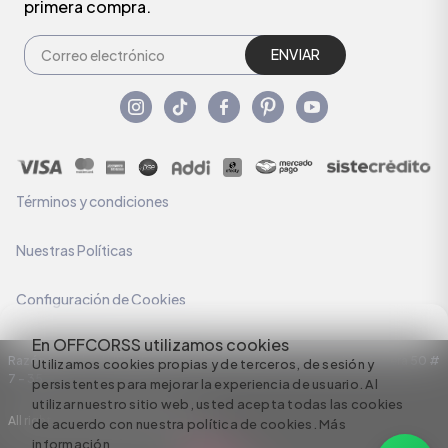
primera compra.
ENVIAR
Términos y condiciones
Nuestras Políticas
Configuración de Cookies
En OFFCORSS utilizamos cookies
Razón Social: C.I HERMECO S.A. NIT: 890924167-6 Dirección: Carrera 50 #
Utilizamos cookies propias y de terceros, de sesión y
7 – 35
persistentes para mejorar la experiencia de usuario. Al
utilizar nuestro sitio web, usted acepta todas las cookies
All rights reserved empowered by
de acuerdo con nuestra política de cookies.
Más
información