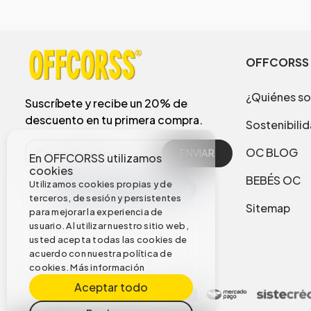
OFFCORSS
¿Quiénes s
Suscríbete y recibe un 20% de
descuento en tu primera compra.
Sostenibili
OC BLOG
ENVIAR
En OFFCORSS utilizamos
cookies
BEBÉS OC
Utilizamos cookies propias y de
terceros, de sesión y persistentes
Sitemap
para mejorar la experiencia de
usuario. Al utilizar nuestro sitio web,
usted acepta todas las cookies de
acuerdo con nuestra política de
cookies.
Más información
Aceptar todo