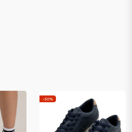
-
50
%