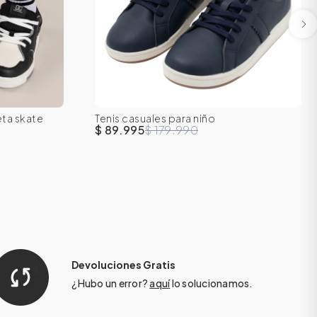
34
35
30
31
32
33
34
35
eta skate
Tenis casuales para niño
36
37
38
39
$ 89.995
$ 179.990
Devoluciones Gratis
¿Hubo un error?
aquí
lo solucionamos.