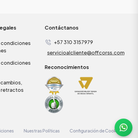
legales
Contáctanos
+57 310 3157979
 condiciones
nes
servicioalcliente@offcorss.com
 condiciones
Reconocimientos
e cambios,
 retractos
iciones
Nuestras Políticas
Configuración de Cookies