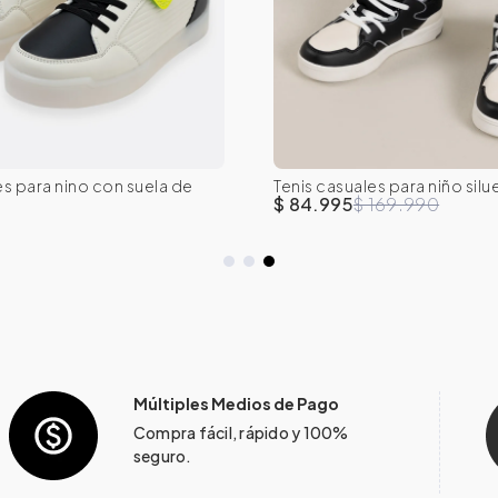
32
33
34
35
30
31
32
33
es para nino con suela de
Tenis casuales para niño silu
36
37
$ 84.995
$ 169.990
Múltiples Medios de Pago
Compra fácil, rápido y 100%
seguro.