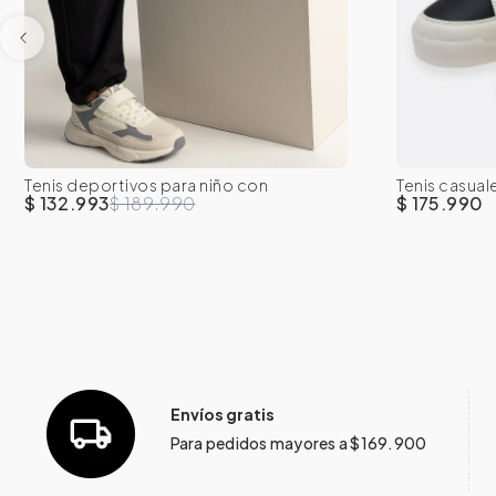
30
31
32
33
34
35
30
31
Tenis deportivos para niño con
Tenis casual
36
37
36
cordones y correa en velcro
luces
$ 132.993
$ 189.990
$ 175.990
Envíos gratis
Para pedidos mayores a $169.900