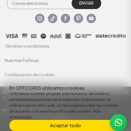
ENVIAR
Términos y condiciones
Nuestras Políticas
Configuración de Cookies
En OFFCORSS utilizamos cookies
Razón Social: C.I HERMECO S.A. NIT: 890924167-6 Dirección: Carrera 50 #
Utilizamos cookies propias y de terceros, de sesión y
7 – 35
persistentes para mejorar la experiencia de usuario. Al
utilizar nuestro sitio web, usted acepta todas las cookies
All rights reserved empowered by
de acuerdo con nuestra política de cookies.
Más
información
Aceptar todo